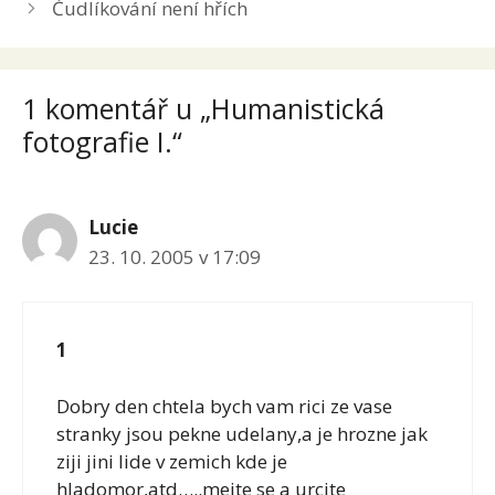
Čudlíkování není hřích
1 komentář u „Humanistická
fotografie I.“
Lucie
23. 10. 2005 v 17:09
1
Dobry den chtela bych vam rici ze vase
stranky jsou pekne udelany,a je hrozne jak
ziji jini lide v zemich kde je
hladomor,atd…..mejte se a urcite