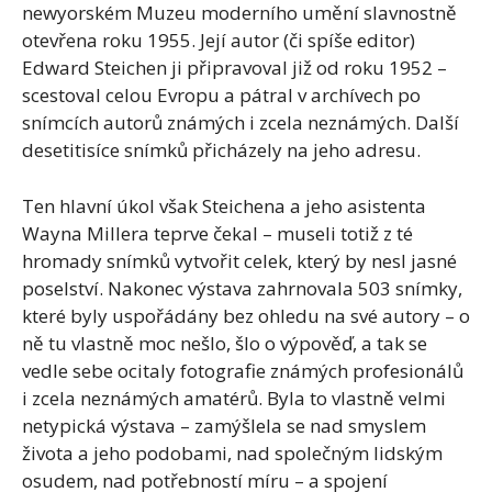
newyorském Muzeu moderního umění slavnostně
otevřena roku 1955. Její autor (či spíše editor)
Edward Steichen ji připravoval již od roku 1952 –
scestoval celou Evropu a pátral v archívech po
snímcích autorů známých i zcela neznámých. Další
desetitisíce snímků přicházely na jeho adresu.
Ten hlavní úkol však Steichena a jeho asistenta
Wayna Millera teprve čekal – museli totiž z té
hromady snímků vytvořit celek, který by nesl jasné
poselství. Nakonec výstava zahrnovala 503 snímky,
které byly uspořádány bez ohledu na své autory – o
ně tu vlastně moc nešlo, šlo o výpověď, a tak se
vedle sebe ocitaly fotografie známých profesionálů
i zcela neznámých amatérů. Byla to vlastně velmi
netypická výstava – zamýšlela se nad smyslem
života a jeho podobami, nad společným lidským
osudem, nad potřebností míru – a spojení