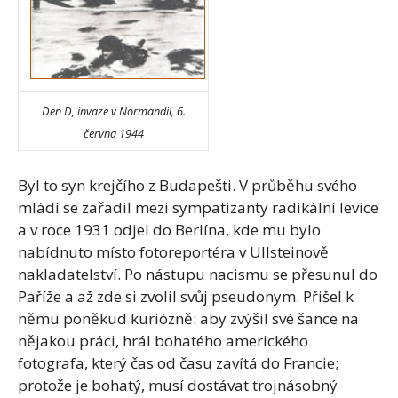
Den D, invaze v Normandii, 6.
června 1944
Byl to syn krejčího z Budapešti. V průběhu svého
mládí se zařadil mezi sympatizanty radikální levice
a v roce 1931 odjel do Berlína, kde mu bylo
nabídnuto místo fotoreportéra v Ullsteinově
nakladatelství. Po nástupu nacismu se přesunul do
Paříže a až zde si zvolil svůj pseudonym. Přišel k
němu poněkud kuriózně: aby zvýšil své šance na
nějakou práci, hrál bohatého amerického
fotografa, který čas od času zavítá do Francie;
protože je bohatý, musí dostávat trojnásobný