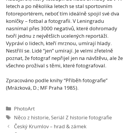
letech a po několika letech se stal sportovním
fotoreportérem, neboť tím ideálně spojil své dva
koníčky – fotbal a fotografii. V Leningradu
nasnímal přes 3000 negativů, které dohromady
tvoří jednu z největších ucelených reportáží.
Vypráví o lidech, kteří mrznou, umírají hlady.
Nestřílí se. Lidé “jen” umírají. Je velmi zřetelně
poznat, že fotograf nepřijel jen na návštěvu, ale že
všechno prožíval s těmi, které fotografoval.
Zpracováno podle knihy “Příběh fotografie”
(Mrázková, D.; MF Praha 1985).
Rubriky
PhotoArt
Štítky
Něco z historie
,
Seriál Z historie fotografie
Český Krumlov – hrad & zámek