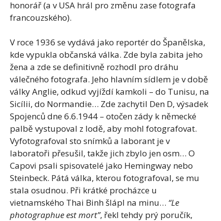
honorář (a v USA hrál pro změnu zase fotografa
francouzského).
V roce 1936 se vydává jako reportér do Španělska,
kde vypukla občanská válka. Zde byla zabita jeho
žena a zde se definitivně rozhodl pro dráhu
válečného fotografa. Jeho hlavním sídlem je v době
války Anglie, odkud vyjíždí kamkoli – do Tunisu, na
Sicílii, do Normandie… Zde zachytil Den D, výsadek
Spojenců dne 6.6.1944 – otočen zády k německé
palbě vystupoval z lodě, aby mohl fotografovat.
Vyfotografoval sto snímků a laborant je v
laboratoři přesušil, takže jich zbylo jen osm… O
Capovi psali spisovatelé jako Hemingway nebo
Steinbeck. Pátá válka, kterou fotografoval, se mu
stala osudnou. Při krátké procházce u
vietnamského Thai Binh šlápl na minu…
“Le
photographue est mort”
, řekl tehdy prý poručík,