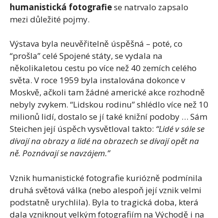
humanistická fotografie
se natrvalo zapsalo
mezi důležité pojmy.
Výstava byla neuvěřitelně úspěšná – poté, co
“prošla” celé Spojené státy, se vydala na
několikaletou cestu po více než 40 zemích celého
světa. V roce 1959 byla instalována dokonce v
Moskvě, ačkoli tam žádné americké akce rozhodně
nebyly zvykem. “Lidskou rodinu” shlédlo více než 10
milionů lidí, dostalo se jí také knižní podoby … Sám
Steichen její úspěch vysvětloval takto:
“Lidé v sále se
dívají na obrazy a lidé na obrazech se dívají opět na
ně. Poznávají se navzájem.”
Vznik humanistické fotografie kuriózně podmínila
druhá světová válka (nebo alespoň její vznik velmi
podstatně urychlila). Byla to tragická doba, která
dala vzniknout velkým fotografiím na Východě i na