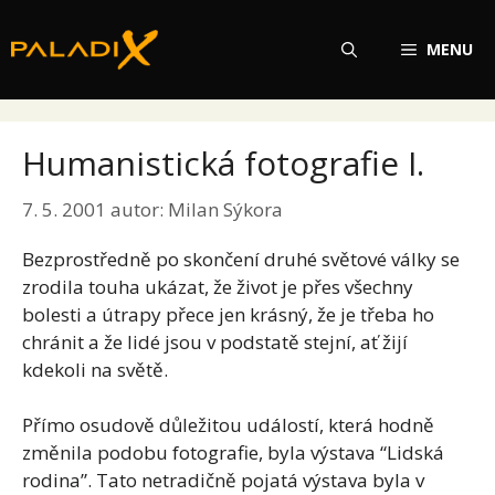
Přeskočit
na
MENU
obsah
Humanistická fotografie I.
7. 5. 2001
autor:
Milan Sýkora
Bezprostředně po skončení druhé světové války se
zrodila touha ukázat, že život je přes všechny
bolesti a útrapy přece jen krásný, že je třeba ho
chránit a že lidé jsou v podstatě stejní, ať žijí
kdekoli na světě.
Přímo osudově důležitou událostí, která hodně
změnila podobu fotografie, byla výstava “Lidská
rodina”. Tato netradičně pojatá výstava byla v