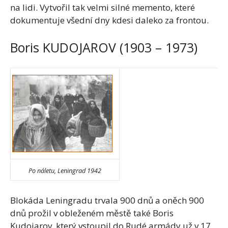
na lidi. Vytvořil tak velmi silné memento, které
dokumentuje všední dny kdesi daleko za frontou.
Boris KUDOJAROV (1903 – 1973)
Po náletu, Leningrad 1942
Blokáda Leningradu trvala 900 dnů a oněch 900
dnů prožil v obleženém městě také Boris
Kudojarov, který vstoupil do Rudé armády už v 17