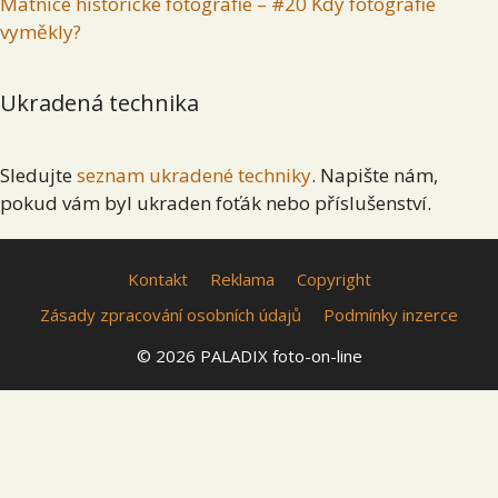
Matnice historické fotografie – #20 Kdy fotografie
vyměkly?
Ukradená technika
Sledujte
seznam ukradené techniky
. Napište nám,
pokud vám byl ukraden foťák nebo příslušenství.
Kontakt
Reklama
Copyright
Zásady zpracování osobních údajů
Podmínky inzerce
© 2026 PALADIX foto-on-line