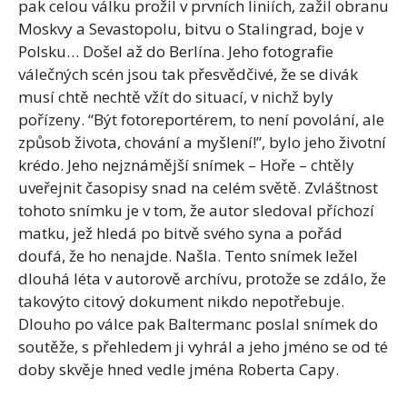
pak celou válku prožil v prvních liniích, zažil obranu
Moskvy a Sevastopolu, bitvu o Stalingrad, boje v
Polsku… Došel až do Berlína. Jeho fotografie
válečných scén jsou tak přesvědčivé, že se divák
musí chtě nechtě vžít do situací, v nichž byly
pořízeny. “Být fotoreportérem, to není povolání, ale
způsob života, chování a myšlení!”, bylo jeho životní
krédo. Jeho nejznámější snímek – Hoře – chtěly
uveřejnit časopisy snad na celém světě. Zvláštnost
tohoto snímku je v tom, že autor sledoval příchozí
matku, jež hledá po bitvě svého syna a pořád
doufá, že ho nenajde. Našla. Tento snímek ležel
dlouhá léta v autorově archívu, protože se zdálo, že
takovýto citový dokument nikdo nepotřebuje.
Dlouho po válce pak Baltermanc poslal snímek do
soutěže, s přehledem ji vyhrál a jeho jméno se od té
doby skvěje hned vedle jména Roberta Capy.