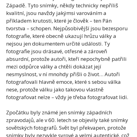
Západě. Tyto snímky, někdy technicky nepříliš
kvalitní, jsou navždy jakýmsi varováním a
příkladem krutosti, které je člověk – ten Pán
tvorstva – schopen. Nejpůsobivější jsou bezesporu
fotografie, které obecně ukazují hrůzu války a
nejsou jen dokumentem určité události. Ty
fotografie jsou drásavé, otřesné a zároveň
absurdní, protože autoři, kteří nepochybně patřili
mezi odpůrce války a chtěli dokázat její
nesmyslnost, v ní mnohdy přišli o život… Autoři
fotografovali hlavně emoce, které s sebou válka
nese, protože válku jako takovou vlastně
fotografovat nelze – vždy je třeba fotografovat lidi.
Zpočátku byly známé jen snímky západních
zpravodajů, ale v 60. letech se objevily také snímky
sovětských fotografů. Svět byl překvapen, protože
snímky byly nezvykle syrové a velmi autentické, což