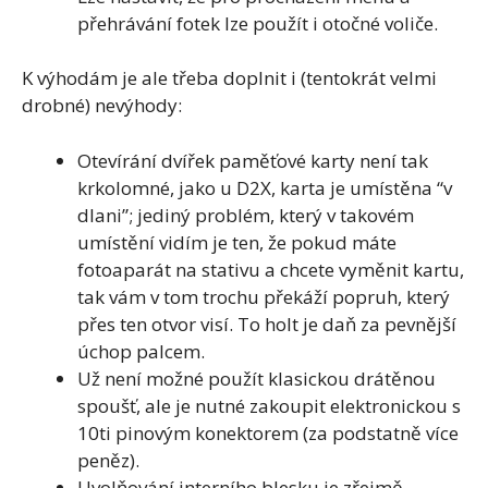
přehrávání fotek lze použít i otočné voliče.
K výhodám je ale třeba doplnit i (tentokrát velmi
drobné) nevýhody:
Otevírání dvířek paměťové karty není tak
krkolomné, jako u D2X, karta je umístěna “v
dlani”; jediný problém, který v takovém
umístění vidím je ten, že pokud máte
fotoaparát na stativu a chcete vyměnit kartu,
tak vám v tom trochu překáží popruh, který
přes ten otvor visí. To holt je daň za pevnější
úchop palcem.
Už není možné použít klasickou drátěnou
spoušť, ale je nutné zakoupit elektronickou s
10ti pinovým konektorem (za podstatně více
peněz).
Uvolňování interního blesku je zřejmě