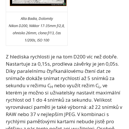
Alta Badia, Dolomity
Nikon D200, Nikkor 17-35mm f/2,8,
ohnisko 26mm, clona f/13, čas
1/200s, ISO 100
Z hlediska rychlosti je na tom D200 víc než dobře.
Nastartuje za 0,15s, prodleva závěrky je jen 0,05s.
Díky paralelnímu čtyřkanálovému čtení dat ze
snímače dokáže snímat rychlostí až 5 snímků za
sekundu v režimu C
nebo využít režim C
, ve
H
L
kterém je možno si uživatelsky nastavit maximální
rychlost od 1 do 4 snímků za sekundu. Velikost
vyrovnávací paměti je také výborná: až 22 snímků v
RAW nebo 37 v nejlepším JPEG. V kombinaci s
rychlými paměťovými kartami nebude jistě pro
většinu z nás tento počet ani využitelný. Osobně