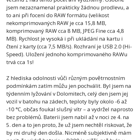
jsem nezaznamenal prakticky žádnou prodlevu, a
to ani při focení do RAW formátu (velikost
nekomprimovaných RAW je cca 15,8 MB,
komprimovaný RAW cca 8 MB, JPEG Fine cca 4,8
MB). Rychlost je vysoká i při ukládání na kartu i
čtení z karty (cca 7,5 MB/s). Rozhraní je USB 2.0 (Hi-
Speed). Uložení jednoho komprimovaného RAWu
trvá cca 1s!
Z hlediska odolnosti vůči různým povětrnostním
podmínkám zatím můžu jen pochválit. Byl jsem na
týdenním lyžování v Dolomitech, celý den jsem jej
vozil v batohu na zádech, teploty byly okolo -6 až
-10 °C, občas foukal slušný vítr – a vydržel naprosto
bez problémů. Baterii jsem nabil až v noci ze 4. na
5. den a to jen proto, že už jsem nechtěl riskovat, že
by mi druhý den došla. Nicméně subjektivně mám