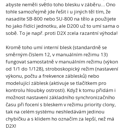
abyste neměli světlo toho blesku v záběru… Ono
tohle samozřejmě jde řešit i u jiných těl tím, že
nasadíte SB-800 nebo SU-800 na tělo a použijete
ho jako řídící jednotku, ale D200 už to umí sama o
sobě. To je např. proti D2X zcela razantní výhoda!
Kromě toho umí interní blesk (standardně se
směrným číslem 12, v manuálním režimu 13)
fungovat samostatně v manuálním režimu (výkon
od 1/1 do 1/128), stroboskopický režim (nastavení
výkonu, počtu a frekvence záblesků) nebo
modelující záblesk (aktivuje se tlačítkem pro
kontrolu hloubky ostrosti). Když k tomu přidám i
možnost nastavení základního synchronizačního
času při focení s bleskem v režimu priority clony,
tak na celém systému neshledávám jedinou
chybičku a s klidem ho označím za lepší, než má
D2X!