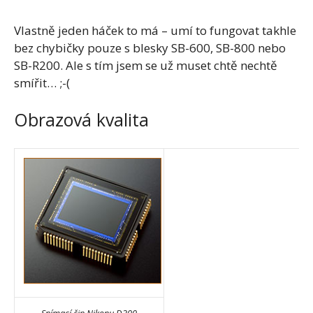
Vlastně jeden háček to má – umí to fungovat takhle
bez chybičky pouze s blesky SB-600, SB-800 nebo
SB-R200. Ale s tím jsem se už muset chtě nechtě
smířit… ;-(
Obrazová kvalita
Snímací čip Nikonu D200