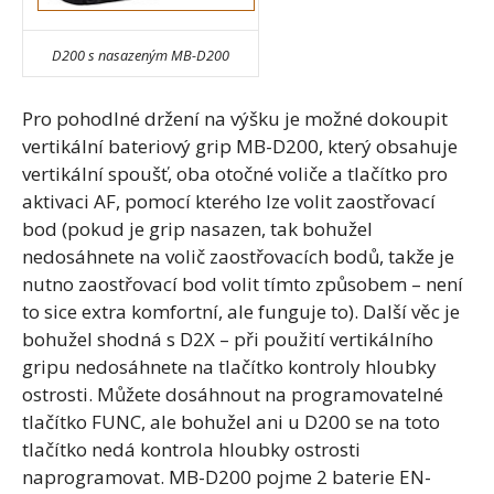
D200 s nasazeným MB-D200
Pro pohodlné držení na výšku je možné dokoupit
vertikální bateriový grip MB-D200, který obsahuje
vertikální spoušť, oba otočné voliče a tlačítko pro
aktivaci AF, pomocí kterého lze volit zaostřovací
bod (pokud je grip nasazen, tak bohužel
nedosáhnete na volič zaostřovacích bodů, takže je
nutno zaostřovací bod volit tímto způsobem – není
to sice extra komfortní, ale funguje to). Další věc je
bohužel shodná s D2X – při použití vertikálního
gripu nedosáhnete na tlačítko kontroly hloubky
ostrosti. Můžete dosáhnout na programovatelné
tlačítko FUNC, ale bohužel ani u D200 se na toto
tlačítko nedá kontrola hloubky ostrosti
naprogramovat. MB-D200 pojme 2 baterie EN-