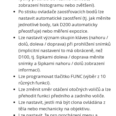
zobrazení histogramu nebo zvětšení).
Po stisku ovladače zaostřovacích bodů lze
nastavit automatické zaostření (tj. jak měníte
jednotlivé body, tak D200 automaticky
přeostřuje) nebo měření expozice.
Lze nastavit význam skupin kláves (nahoru /
dolů, doleva / doprava) při prohlížení snímků
(implicitní nastavení to má obráceně, než
D100, tj. šipkami doleva / doprava měníte
snímky a šipkami nahoru / dolů zobrazení
informací).
Lze programovat tlačítko FUNC (výběr z 10
různých funkcí).
Lze změnit směr otáčení otočných voličů a lze
přehodit funkci předního a zadního voliče.
Lze nastavit, jestli má být clona ovládána z
těla nebo mechanicky na objektivu.
Lze nastavit, že pro procházení menu a