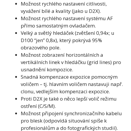
Možnost rychlého nastavení citlivosti,
vyvážení bílé a kvality (jako u D2X).
Možnost rychlého nastavení systému AF
přímo samostatným ovladačem.
Velký a světlý hledáček (zvětšení 0,94x; u
D100 “jen” 0,8x), který pokrývá 95%
obrazového pole.
Možnost zobrazení horizontálních a
vertikálních linek v hledáčku (grid lines) pro
usnadnění kompozice.
Snadná kompenzace expozice pomocným
voličem – tj. hlavním voličem nastavuji např.
clonu, vedlejším kompenzaci expozice.
Proti D2X je také o něco lepší volič režimu
ostření (C/S/M).
Možnost připojení synchronizačního kabelu
pro blesk (odpovídá situování spíše k
profesionálům a do fotografických studií).