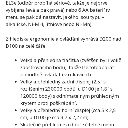
EL3e (odběr probíhá sériově, takže je nejprve
vybíjena levá a pak pravá) nebo 6 AA baterií (v
menu se pak dá nastavit, jakého jsou typu –
alkalické, Ni-MH, lithiové nebo Ni-Mn).
Z hlediska ergonomie a ovládání vyhrává D200 nad
D100 na celé čáře:
Velká a přehledná tlačítka (zvětšen byl i volič
zaostřovacího bodu), takže lze fotoaparát
pohodlně ovládat i v rukavicích.
Velký a přehledný zadní displej (2,5″ s
rozlišením 230000 bodů; u D100 je 1,8″ s
120000 body) s odnímatelným průhledným
krytem proti poškrábání.
Velký a přehledný horní displej (cca 5 x 2,5
cm; u D100 je cca 3,7 x 2,2 cm).
Skutečně přehledné a dobře čitelné menu.