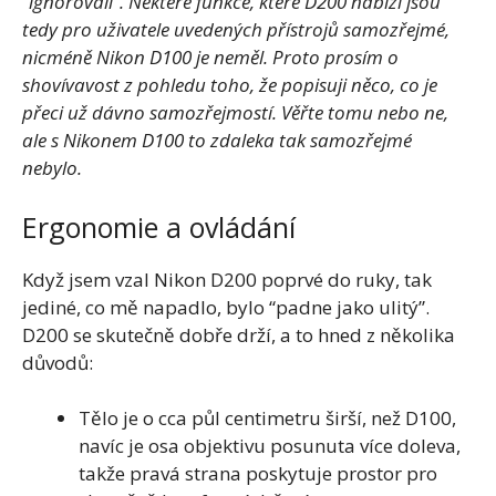
“ignorovali”. Některé funkce, které D200 nabízí jsou
tedy pro uživatele uvedených přístrojů samozřejmé,
nicméně Nikon D100 je neměl. Proto prosím o
shovívavost z pohledu toho, že popisuji něco, co je
přeci už dávno samozřejmostí. Věřte tomu nebo ne,
ale s Nikonem D100 to zdaleka tak samozřejmé
nebylo.
Ergonomie a ovládání
Když jsem vzal Nikon D200 poprvé do ruky, tak
jediné, co mě napadlo, bylo “padne jako ulitý”.
D200 se skutečně dobře drží, a to hned z několika
důvodů:
Tělo je o cca půl centimetru širší, než D100,
navíc je osa objektivu posunuta více doleva,
takže pravá strana poskytuje prostor pro