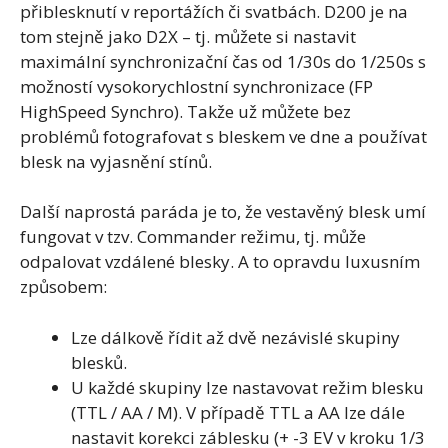
přiblesknutí v reportážích či svatbách. D200 je na
tom stejně jako D2X – tj. můžete si nastavit
maximální synchronizační čas od 1/30s do 1/250s s
možností vysokorychlostní synchronizace (FP
HighSpeed Synchro). Takže už můžete bez
problémů fotografovat s bleskem ve dne a používat
blesk na vyjasnění stínů.
Další naprostá paráda je to, že vestavěný blesk umí
fungovat v tzv. Commander režimu, tj. může
odpalovat vzdálené blesky. A to opravdu luxusním
způsobem:
Lze dálkově řídit až dvě nezávislé skupiny
blesků.
U každé skupiny lze nastavovat režim blesku
(TTL / AA / M). V případě TTL a AA lze dále
nastavit korekci záblesku (+ -3 EV v kroku 1/3