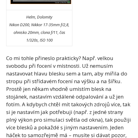
Helm, Dolomity
Nikon D200, Nikkor 17-35mm f/2,8,
ohnisko 20mm, clona f/11, čas
1/320s, ISO 100
Co mi tohle přineslo prakticky? Např. velkou
svobodu při focení v místnosti. Už nemusím
nastavovat hlavu blesku sem a tam, aby mířila do
stropu při střídavém focení na výšku a na šířku.
Prostě jen někam vhodně umístím blesk na
stojánek, nastavím vzdálené odpalování a už jen
fotím. A kdybych chtěl mít takových zdrojů více, tak
si je nastavím jak potřebuji (např. z jedné strany
plný výkon pro simulaci světla od okna), tak použiji
více blesků a pokaždé s jiným nastavením. Jeden
háček to samozřejmě má – musíte si dávat pozor,