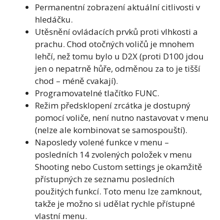
Permanentní zobrazení aktuální citlivosti v
hledáčku.
Utěsnění ovládacích prvků proti vlhkosti a
prachu. Chod otočných voličů je mnohem
lehčí, než tomu bylo u D2X (proti D100 jdou
jen o nepatrně hůře, odměnou za to je tišší
chod – méně cvakají).
Programovatelné tlačítko FUNC.
Režim předsklopení zrcátka je dostupný
pomocí voliče, není nutno nastavovat v menu
(nelze ale kombinovat se samospouští).
Naposledy volené funkce v menu –
posledních 14 zvolených položek v menu
Shooting nebo Custom settings je okamžitě
přístupných ze seznamu posledních
použitých funkcí. Toto menu lze zamknout,
takže je možno si udělat rychle přístupné
vlastní menu.