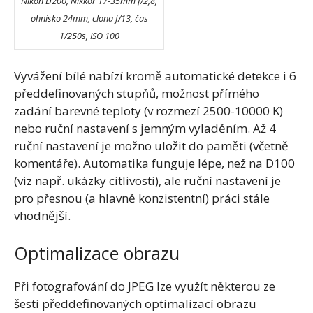
Nikon D200, Nikkor 17-35mm f/2,8,
ohnisko 24mm, clona f/13, čas
1/250s, ISO 100
Vyvážení bílé nabízí kromě automatické detekce i 6
předdefinovaných stupňů, možnost přímého
zadání barevné teploty (v rozmezí 2500-10000 K)
nebo ruční nastavení s jemným vyladěním. Až 4
ruční nastavení je možno uložit do paměti (včetně
komentáře). Automatika funguje lépe, než na D100
(viz např. ukázky citlivosti), ale ruční nastavení je
pro přesnou (a hlavně konzistentní) práci stále
vhodnější.
Optimalizace obrazu
Při fotografování do JPEG lze využít některou ze
šesti předdefinovaných optimalizací obrazu