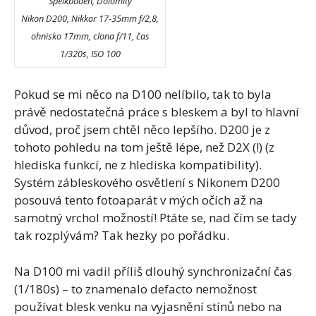
Speikboden, Dolomity
Nikon D200, Nikkor 17-35mm f/2,8,
ohnisko 17mm, clona f/11, čas
1/320s, ISO 100
Pokud se mi něco na D100 nelíbilo, tak to byla
právě nedostatečná práce s bleskem a byl to hlavní
důvod, proč jsem chtěl něco lepšího. D200 je z
tohoto pohledu na tom ještě lépe, než D2X (!) (z
hlediska funkcí, ne z hlediska kompatibility).
Systém zábleskového osvětlení s Nikonem D200
posouvá tento fotoaparát v mých očích až na
samotný vrchol možností! Ptáte se, nad čím se tady
tak rozplývám? Tak hezky po pořádku.
Na D100 mi vadil příliš dlouhý synchronizační čas
(1/180s) – to znamenalo defacto nemožnost
používat blesk venku na vyjasnění stínů nebo na