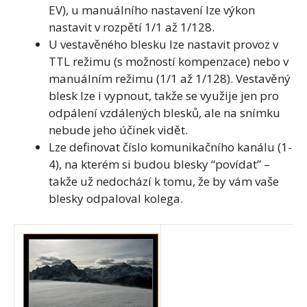
EV), u manuálního nastavení lze výkon
nastavit v rozpětí 1/1 až 1/128.
U vestavěného blesku lze nastavit provoz v
TTL režimu (s možností kompenzace) nebo v
manuálním režimu (1/1 až 1/128). Vestavěný
blesk lze i vypnout, takže se využije jen pro
odpálení vzdálených blesků, ale na snímku
nebude jeho účinek vidět.
Lze definovat číslo komunikačního kanálu (1-
4), na kterém si budou blesky “povídat” –
takže už nedochází k tomu, že by vám vaše
blesky odpaloval kolega.