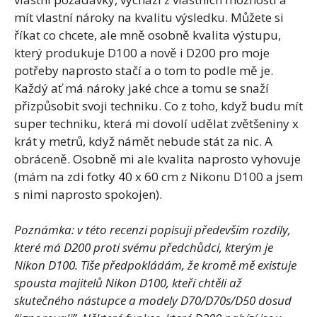
mít vlastní nároky na kvalitu výsledku. Můžete si
říkat co chcete, ale mně osobně kvalita výstupu,
který produkuje D100 a nově i D200 pro moje
potřeby naprosto stačí a o tom to podle mě je.
Každý ať má nároky jaké chce a tomu se snaží
přizpůsobit svoji techniku. Co z toho, když budu mít
super techniku, která mi dovolí udělat zvětšeniny x
krát y metrů, když námět nebude stát za nic. A
obráceně. Osobně mi ale kvalita naprosto vyhovuje
(mám na zdi fotky 40 x 60 cm z Nikonu D100 a jsem
s nimi naprosto spokojen).
Poznámka: v této recenzi popisuji především rozdíly,
které má D200 proti svému předchůdci, kterým je
Nikon D100. Tiše předpokládám, že kromě mě existuje
spousta majitelů Nikon D100, kteří chtěli až
skutečného nástupce a modely D70/D70s/D50 dosud