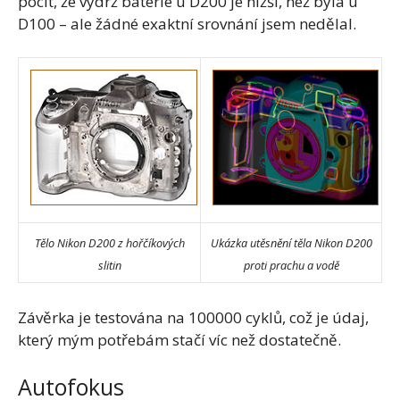
pocit, že výdrž baterie u D200 je nižší, než byla u
D100 – ale žádné exaktní srovnání jsem nedělal.
Tělo Nikon D200 z hořčíkových
Ukázka utěsnění těla Nikon D200
slitin
proti prachu a vodě
Závěrka je testována na 100000 cyklů, což je údaj,
který mým potřebám stačí víc než dostatečně.
Autofokus