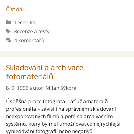
Číst dál
Rubriky
Technika
Štítky
Recenze a testy
4 komentářů
Skladování a archivace
fotomateriálů
8. 9. 1999
autor:
Milan Sýkora
Úspěšná práce fotografa – ať už amatéra či
profesionála – závisí i na správném skladování
neexponovaných filmů a poté na archivačním
systému, který by měl umožňovat co nejrychlejší
vyhledávání fotografií nebo negativů.