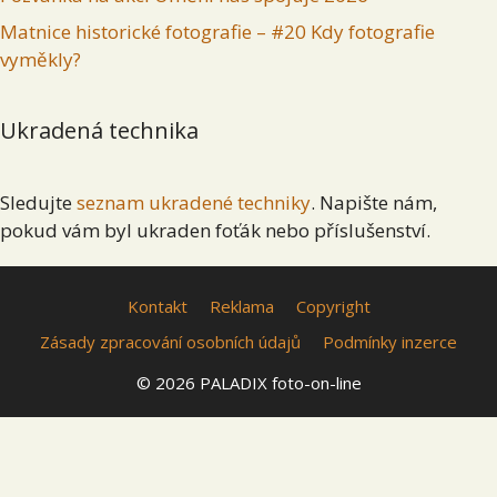
Matnice historické fotografie – #20 Kdy fotografie
vyměkly?
Ukradená technika
Sledujte
seznam ukradené techniky
. Napište nám,
pokud vám byl ukraden foťák nebo příslušenství.
Kontakt
Reklama
Copyright
Zásady zpracování osobních údajů
Podmínky inzerce
© 2026 PALADIX foto-on-line