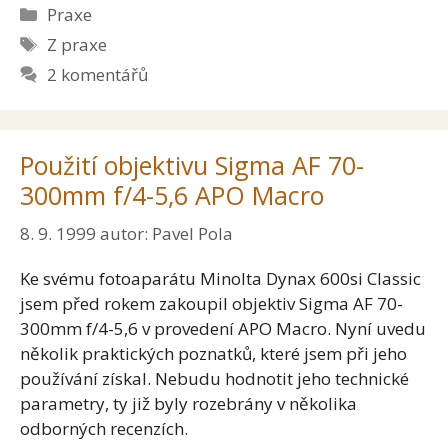
Rubriky
Praxe
Štítky
Z praxe
2 komentářů
Použití objektivu Sigma AF 70-
300mm f/4-5,6 APO Macro
8. 9. 1999
autor:
Pavel Pola
Ke svému fotoaparátu Minolta Dynax 600si Classic
jsem před rokem zakoupil objektiv Sigma AF 70-
300mm f/4-5,6 v provedení APO Macro. Nyní uvedu
několik praktických poznatků, které jsem při jeho
používání získal. Nebudu hodnotit jeho technické
parametry, ty již byly rozebrány v několika
odborných recenzích.