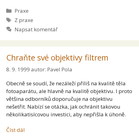
Rubriky
Praxe
Štítky
Z praxe
Napsat komentář
Chraňte své objektivy filtrem
8. 9. 1999
autor:
Pavel Pola
Obecně se soudí, že nezáleží příliš na kvalitě těla
fotoaparátu, ale hlavně na kvalitě objektivu. I proto
většina odborníků doporučuje na objektivu
nešetřit. Nabízí se otázka, jak ochránit takovou
několikatisícovou investici, aby nepřišla k úhoně.
Číst dál