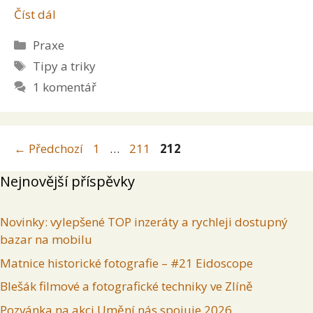
Číst dál
Rubriky
Praxe
Štítky
Tipy a triky
1 komentář
Stránka
Stránka
Stránka
←
Předchozí
1
…
211
212
Nejnovější příspěvky
Novinky: vylepšené TOP inzeráty a rychleji dostupný
bazar na mobilu
Matnice historické fotografie – #21 Eidoscope
Blešák filmové a fotografické techniky ve Zlíně
Pozvánka na akci Umění nás spojuje 2026