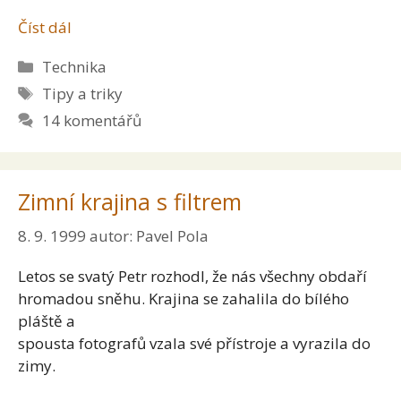
Číst dál
Rubriky
Technika
Štítky
Tipy a triky
14 komentářů
Zimní krajina s filtrem
8. 9. 1999
autor:
Pavel Pola
Letos se svatý Petr rozhodl, že nás všechny obdaří
hromadou sněhu. Krajina se zahalila do bílého
pláště a
spousta fotografů vzala své přístroje a vyrazila do
zimy.