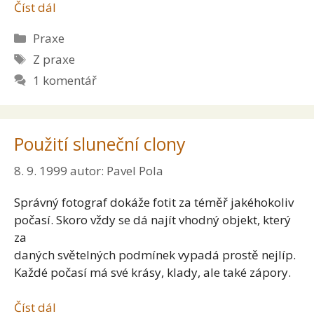
Číst dál
Rubriky
Praxe
Štítky
Z praxe
1 komentář
Použití sluneční clony
8. 9. 1999
autor:
Pavel Pola
Správný fotograf dokáže fotit za téměř jakéhokoliv
počasí. Skoro vždy se dá najít vhodný objekt, který
za
daných světelných podmínek vypadá prostě nejlíp.
Každé počasí má své krásy, klady, ale také zápory.
Číst dál